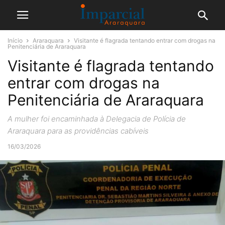
Início
Araraquara
Visitante é flagrada tentando entrar com drogas na
Penitenciária de Araraquara
Visitante é flagrada tentando
entrar com drogas na
Penitenciária de Araraquara
A mulher foi encaminhada à Delegacia de Polícia de
Araraquara para as providências cabíveis
16/03/2026