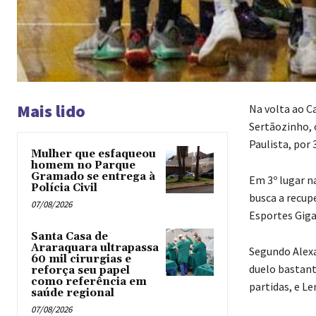
Mais lido
Na volta ao C
Sertãozinho, 
Paulista, por 
Mulher que esfaqueou
homem no Parque
Gramado se entrega à
Em 3º lugar n
Polícia Civil
busca a recupe
07/08/2026
Esportes Giga
Santa Casa de
Araraquara ultrapassa
Segundo Alexa
60 mil cirurgias e
duelo bastant
reforça seu papel
como referência em
partidas, e L
saúde regional
07/08/2026