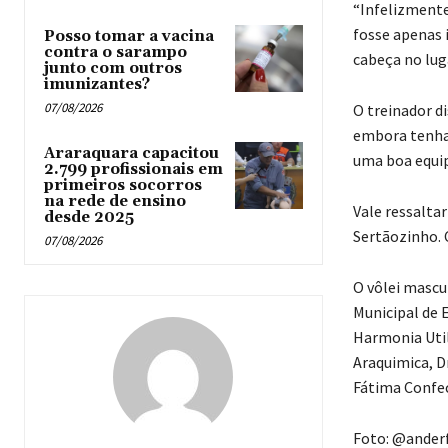
“Infelizment
fosse apenas 
Posso tomar a vacina
contra o sarampo
cabeça no lug
junto com outros
imunizantes?
07/08/2026
O treinador d
embora tenha
Araraquara capacitou
uma boa equip
2.799 profissionais em
primeiros socorros
na rede de ensino
Vale ressaltar
desde 2025
Sertãozinho. 
07/08/2026
O vôlei mascu
Municipal de 
Harmonia Utili
Araquimica, D
Fátima Confe
Foto: @ander