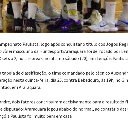
ampeonato Paulista, logo após conquistar o título dos Jogos Reg
o vôlei masculino da Fundesport/Araraquara foi derrotado por Le
3 sets a 2, no tie-break, no último sábado (20), em Lençóis Paulista
a tabela de classificação, o time comandado pelo técnico Alexandr
ração nesta quinta-feira, dia 25, contra Bebedouro, às 19h, no Gin
ntão, em Araraquara.
ndre, dois fatores contribuíram decisivamente para o resultado f
e disputado: Araraquara jogou abaixo do normal, ao contrário das
ençóis Paulista foi muito bem em casa.