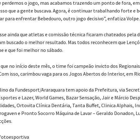
e perdemos o jogo, mas acabamos trazendo um ponto de fora, e
isso que a gente buscava. Agora, é continuar trabalhando forte e b
ar para enfrentar Bebedouro, outro jogo decisivo”, enfatiza Volpe.
isse ainda que atletas e comissão técnica ficaram chateados pela d
m buscado o melhor resultado. Mas todos reconhecem que Lenç
e e que foi melhor no sábado.
 que no início deste mês, o time foi campeão invicto dos Regionai
Com isso, carimbou vaga para os Jogos Abertos do Interior, em Ri
lino da Fundesport/Araraquara tem apoio da Prefeitura, via Secret
Esportes e Lazer, World Games, Bazar Sensação, Jair e Márcio Des
dades, Ortovita Clínica Dentária, Tanta Buffet, Clinica Alphais, 
rogaven e Pronto Socorro Máquina de Lavar – Geraldo Donadon, L
cções.
fotoesportiva