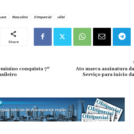
uara
Masculino
O Imparcial
vôlei
Share
eminino conquista 7º
Ato marca assinatura d
asileiro
Serviço para início d