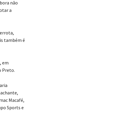
mbora não
otar a
errota,
óis também é
s, em
o Preto.
aria
pachante,
Inmac Macafé,
upo Sports e