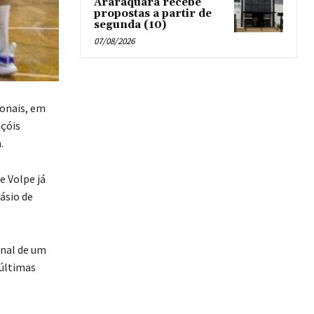
Araraquara recebe
propostas a partir de
segunda (10)
07/08/2026
ionais, em
nçóis
.
e Volpe já
ásio de
inal de um
 últimas