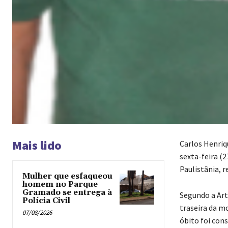
Mais lido
Carlos Henriq
sexta-feira (
Paulistânia, r
Mulher que esfaqueou
homem no Parque
Gramado se entrega à
Segundo a Art
Polícia Civil
traseira da m
07/08/2026
óbito foi cons