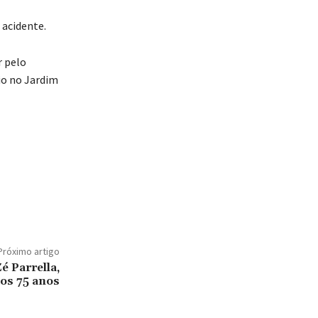
o acidente.
r pelo
io no Jardim
Próximo artigo
Zé Parrella,
os 75 anos