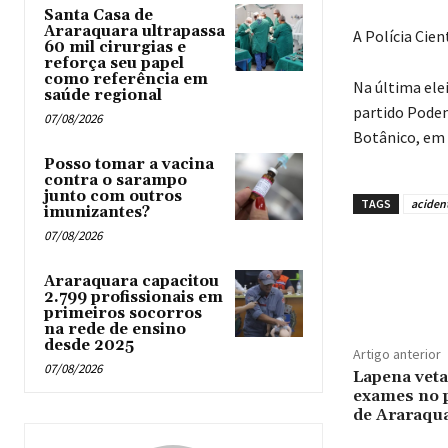
Santa Casa de
Araraquara ultrapassa
A Polícia Cient
60 mil cirurgias e
reforça seu papel
como referência em
Na última ele
saúde regional
partido Pode
07/08/2026
Botânico, em 
Posso tomar a vacina
contra o sarampo
junto com outros
TAGS
aciden
imunizantes?
07/08/2026
Araraquara capacitou
2.799 profissionais em
primeiros socorros
na rede de ensino
desde 2025
Artigo anterior
07/08/2026
Lapena veta
exames no p
de Araraqu