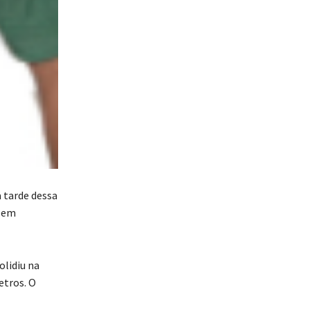
 tarde dessa
, em
olidiu na
etros. O