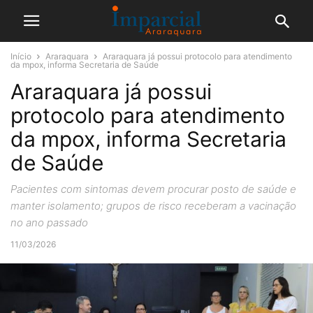
Início
Araraquara
Araraquara já possui protocolo para atendimento
da mpox, informa Secretaria de Saúde
Araraquara já possui
protocolo para atendimento
da mpox, informa Secretaria
de Saúde
Pacientes com sintomas devem procurar posto de saúde e
manter isolamento; grupos de risco receberam a vacinação
no ano passado
11/03/2026