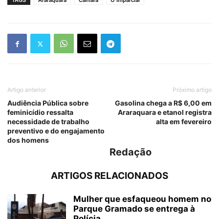
TAGS
Araraquara
Câmara
O Imparcial
Artigo anterior
Próximo artigo
Audiência Pública sobre
Gasolina chega a R$ 6,00 em
feminicídio ressalta
Araraquara e etanol registra
necessidade de trabalho
alta em fevereiro
preventivo e do engajamento
dos homens
Redação
ARTIGOS RELACIONADOS
Mulher que esfaqueou homem no
Parque Gramado se entrega à
Polícia...