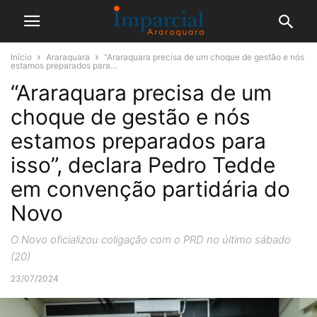
Início
Araraquara
“Araraquara precisa de um choque de gestão e nós
estamos preparados para...
“Araraquara precisa de um
choque de gestão e nós
estamos preparados para
isso”, declara Pedro Tedde
em convenção partidária do
Novo
O Novo oficializou coligação com o PRD no último sábado
(20)
23/07/2024