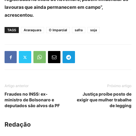
lavouras que ainda permanecem em campo”,
acrescentou.
TAGS
Araraquara
O Imparcial
safra
soja
Artigo anterior
Próximo artigo
Fraudes no INSS: ex-
Justiça proíbe posto de
ministro de Bolsonaro e
exigir que mulher trabalhe
deputados são alvos da PF
de legging
Redação