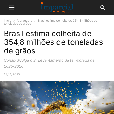
Início
Araraquara
Brasil estima colheita de 354,8 milhões de
toneladas de grãos
Brasil estima colheita de
354,8 milhões de toneladas
de grãos
Conab divulga o 2º Levantamento da temporada de
2025/2026
13/11/2025