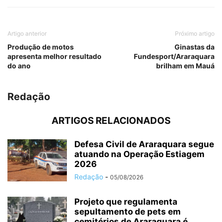
Artigo anterior
Próximo artigo
Produção de motos
Ginastas da
apresenta melhor resultado
Fundesport/Araraquara
do ano
brilham em Mauá
Redação
ARTIGOS RELACIONADOS
Defesa Civil de Araraquara segue
atuando na Operação Estiagem
2026
Redação
-
05/08/2026
Projeto que regulamenta
sepultamento de pets em
cemitérios de Araraquara é...