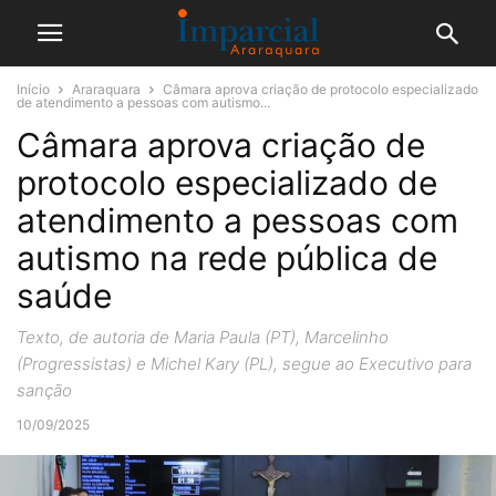
Início
Araraquara
Câmara aprova criação de protocolo especializado
de atendimento a pessoas com autismo...
Câmara aprova criação de
protocolo especializado de
atendimento a pessoas com
autismo na rede pública de
saúde
Texto, de autoria de Maria Paula (PT), Marcelinho
(Progressistas) e Michel Kary (PL), segue ao Executivo para
sanção
10/09/2025