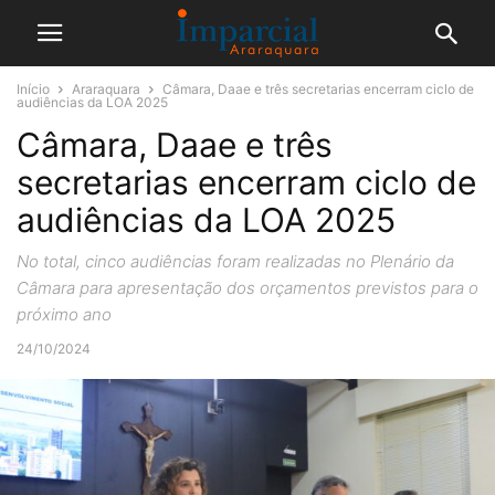
Início
Araraquara
Câmara, Daae e três secretarias encerram ciclo de
audiências da LOA 2025
Câmara, Daae e três
secretarias encerram ciclo de
audiências da LOA 2025
No total, cinco audiências foram realizadas no Plenário da
Câmara para apresentação dos orçamentos previstos para o
próximo ano
24/10/2024