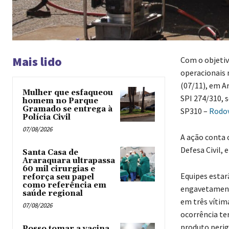
Mais lido
Com o objetiv
operacionais n
(07/11), em A
Mulher que esfaqueou
SPI 274/310, 
homem no Parque
Gramado se entrega à
SP310 –
Rodov
Polícia Civil
07/08/2026
A ação conta 
Defesa Civil, 
Santa Casa de
Araraquara ultrapassa
60 mil cirurgias e
Equipes esta
reforça seu papel
como referência em
engavetamento
saúde regional
em três vítim
07/08/2026
ocorrência te
produto perig
Posso tomar a vacina