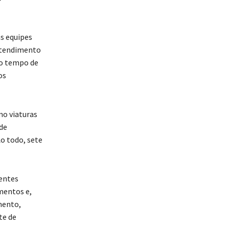
s equipes
 atendimento
mo tempo de
os
mo viaturas
de
o todo, sete
entes
mentos e,
mento,
te de