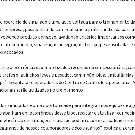
do exercício de simulado é uma ação voltada para o treinamento da
da empresa, possibilitando com realismo a prática indicada para
nvolvendo produto perigoso, avaliando critérios importantes co
 o atendimento, sinalização, integração das equipes envolvidas e 
s adotados.
nto à ocorrência são mobilizados recursos da concessionária, co
e tráfego, guinchos leves e pesados, caminhão-pipa, ambulâncias 
ré-hospitalar e operadores do Centro de Controle Operacional. A
acionais serão utilizadas no treinamento.
 dos simulados é uma oportunidade para integrarmos equipes e ag
trabalham em ocorrências desse tipo, reciclar e atualizar conheci
ir eficiência em situações reais que podem ocorrer a qualquer mo
gurança de nossos colaboradores e dos usuários”, explica a geren