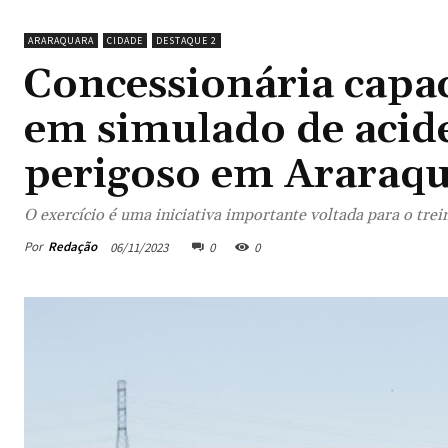
ARARAQUARA
CIDADE
DESTAQUE 2
Concessionária capac
em simulado de acid
perigoso em Araraq
O exercício é uma iniciativa importante voltada para o tr
Por
Redação
06/11/2023
0
0