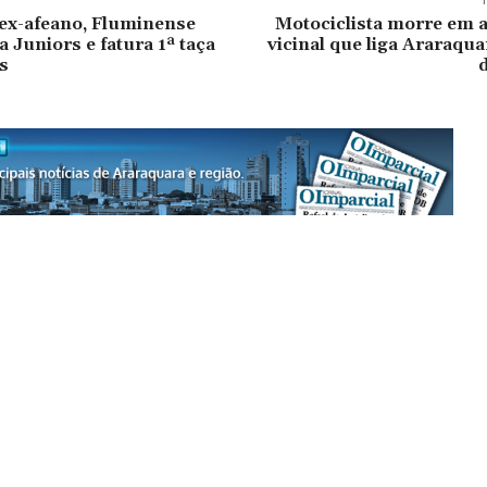
ex-afeano, Fluminense
Motociclista morre em a
 Juniors e fatura 1ª taça
vicinal que liga Araraqu
s