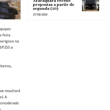
Araraquara recebe
propostas a partir de
segunda (10)
07/08/2026
equipes
a-feira
perigoso na
 SP255 a
beiros,
ue resultará
o). A
considerado
o