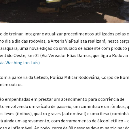
o de treinar, integrar e atualizar procedimentos utilizados pelas 
o dia a dia das rodovias, a Arteris ViaPaulista realizará, nesta terç
raraquara, uma nova edição do simulado de acidente com produto 
sentido Oeste, km 01 (Via Vereador Elias Damus, que liga a Rodovia
ia Washington Luís)
com a parceria da Cetesb, Polícia Militar Rodoviária, Corpo de Bom
entre outros.
rão empenhadas em prestar um atendimento para ocorrência de
 envolvendo um veículo de passeio, um caminhão e um ônibus, q
as leves (ônibus), quatro graves (automóvel) e uma ilesa (caminhã
rá ainda um agravamento, com derramamento de álcool etílico – 
oso e inflamável. Ao todo, cerca de 80 pessoas devem participar d