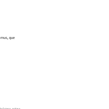
amus, que
Próximo artigo