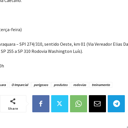
na Caetano.
terça-feira)
aquara – SPI 274/310, sentido Oeste, km 01 (Via Vereador Elias D
a SP 255 a SP 310 Rodovia Washington Luís).
10h
uara
O Imparcial
perigosos
produtos
rodovias
treinamento
Share