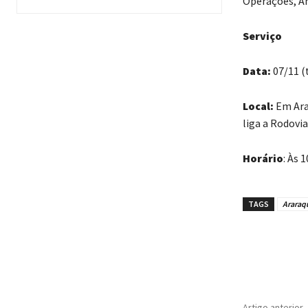
Operações, A
Serviço
Data:
07/11 (
Local:
Em Arar
liga a Rodovi
Horário
: Às 
TAGS
Araraq
Artigo anterior