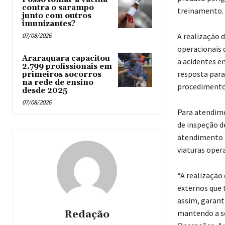
contra o sarampo
treinamento.
junto com outros
imunizantes?
07/08/2026
A realização 
operacionais 
Araraquara capacitou
a acidentes e
2.799 profissionais em
resposta para
primeiros socorros
na rede de ensino
procedimento
desde 2025
07/08/2026
Para atendime
de inspeção d
atendimento p
viaturas oper
“A realização
externos que 
assim, garant
Redação
mantendo a se