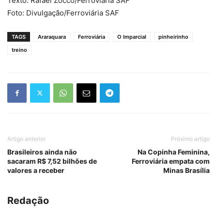
Texto: Rafael Zocco/Ferroviária SAF
Foto: Divulgação/Ferroviária SAF
TAGS
Araraquara
Ferroviária
O Imparcial
pinheirinho
treino
Artigo anterior
Próximo artigo
Brasileiros ainda não
Na Copinha Feminina,
sacaram R$ 7,52 bilhões de
Ferroviária empata com
valores a receber
Minas Brasília
Redação