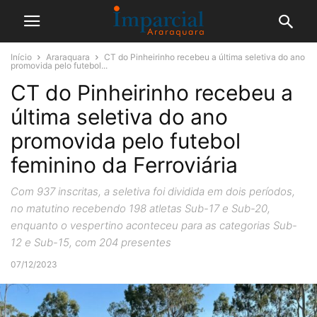
Início
Araraquara
CT do Pinheirinho recebeu a última seletiva do ano
promovida pelo futebol...
CT do Pinheirinho recebeu a
última seletiva do ano
promovida pelo futebol
feminino da Ferroviária
Com 937 inscritas, a seletiva foi dividida em dois períodos,
no matutino recebendo 198 atletas Sub-17 e Sub-20,
enquanto o vespertino aconteceu para as categorias Sub-
12 e Sub-15, com 204 presentes
07/12/2023