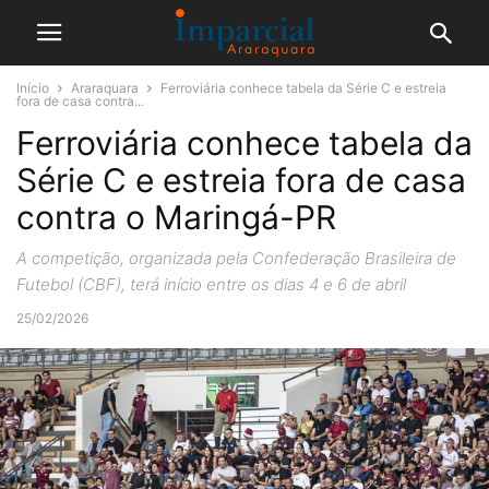
Início
Araraquara
Ferroviária conhece tabela da Série C e estreia
fora de casa contra...
Ferroviária conhece tabela da
Série C e estreia fora de casa
contra o Maringá-PR
A competição, organizada pela Confederação Brasileira de
Futebol (CBF), terá início entre os dias 4 e 6 de abril
25/02/2026