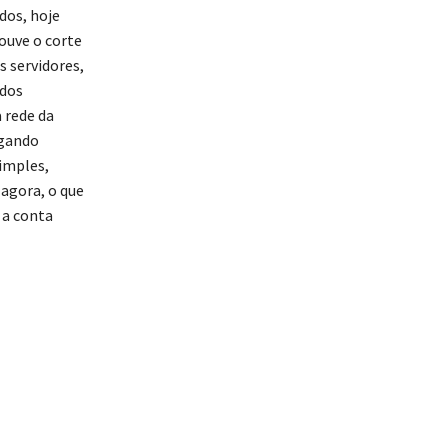
dos, hoje
ouve o corte
s servidores,
 dos
 rede da
agando
imples,
 agora, o que
 a conta