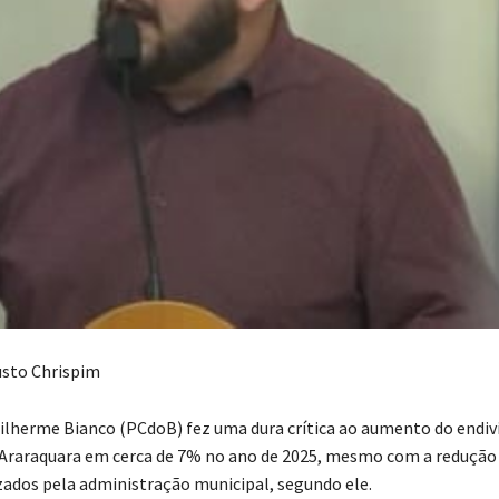
usto Chrispim
ilherme Bianco (PCdoB) fez uma dura crítica ao aumento do endi
 Araraquara em cerca de 7% no ano de 2025, mesmo com a redução 
izados pela administração municipal, segundo ele.