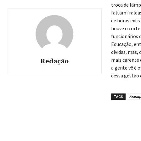
troca de lâmp
faltam fralda
de horas extra
houve o corte
funcionários d
Educação, ent
dívidas, mas,
mais carente d
Redação
a gente vê é 
dessa gestão 
TAGS
Araraq