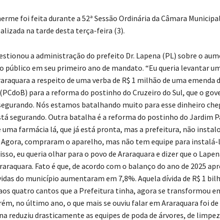
herme foi feita durante a 52ª Sessão Ordinária da Câmara Municipa
alizada na tarde desta terça-feira (3).
estionou a administração do prefeito Dr. Lapena (PL) sobre o au
 público em seu primeiro ano de mandato. “Eu queria levantar u
raraquara a respeito de uma verba de R$ 1 milhão de uma emenda 
 (PCdoB) para a reforma do postinho do Cruzeiro do Sul, que o gov
 segurando. Nós estamos batalhando muito para esse dinheiro che
tá segurando. Outra batalha é a reforma do postinho do Jardim Pa
uma farmácia lá, que já está pronta, mas a prefeitura, não instalo
 Agora, compraram o aparelho, mas não tem equipe para instalá-l
isso, eu queria olhar para o povo de Araraquara e dizer que o Lapen
raraquara. Fato é que, de acordo com o balanço do ano de 2025 ap
vidas do município aumentaram em 7,8%. Aquela dívida de R$ 1 bilh
aos quatro cantos que a Prefeitura tinha, agora se transformou e
rém, no último ano, o que mais se ouviu falar em Araraquara foi de
na reduziu drasticamente as equipes de poda de árvores, de limpez