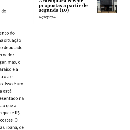
Araraquara recebe
propostas a partir de
segunda (10)
l de
07/08/2026
mento do
ma situação
do deputado
ernador
gar, mas, o
raíso e a
u o ar-
o. Isso é um
a está
resentado na
ão que a
m quase R$
 cortes. O
a urbana, de