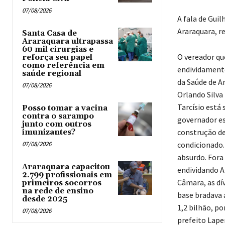
07/08/2026
A fala de Guil
Araraquara, re
Santa Casa de
Araraquara ultrapassa
60 mil cirurgias e
O vereador qu
reforça seu papel
como referência em
endividamento
saúde regional
da Saúde de A
07/08/2026
Orlando Silva
Tarcísio está
Posso tomar a vacina
contra o sarampo
governador es
junto com outros
construção de 
imunizantes?
07/08/2026
condicionado.
absurdo. Fora 
Araraquara capacitou
endividando A
2.799 profissionais em
Câmara, as dí
primeiros socorros
na rede de ensino
base bradava 
desde 2025
1,2 bilhão, po
07/08/2026
prefeito Lape