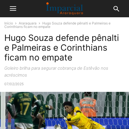
Início
Araraquara
Hugo Souza defende pênalti e Palmeiras e
Corinthians ficam no empate
Hugo Souza defende pênalti
e Palmeiras e Corinthians
ficam no empate
Goleiro brilha para segurar cobrança de Estêvão nos
acréscimos
07/02/2025