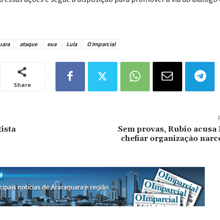
uara
ataque
eua
Lula
O Imparcial
Share
ista
Sem provas, Rubio acusa
chefiar organização narc