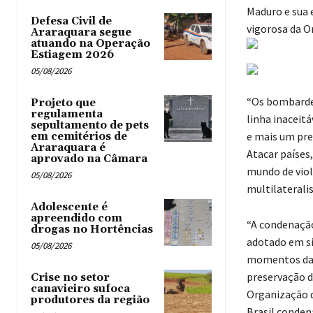
Maduro e sua 
Defesa Civil de
vigorosa da O
Araraquara segue
atuando na Operação
Estiagem 2026
05/08/2026
“Os bombardei
Projeto que
regulamenta
linha inaceit
sepultamento de pets
e mais um pre
em cemitérios de
Araraquara é
Atacar países
aprovado na Câmara
mundo de violê
05/08/2026
multilateralis
Adolescente é
apreendido com
“A condenação
drogas no Hortências ‎
adotado em si
05/08/2026
momentos da i
preservação d
Crise no setor
canavieiro sufoca
Organização d
produtores da região
Brasil conden