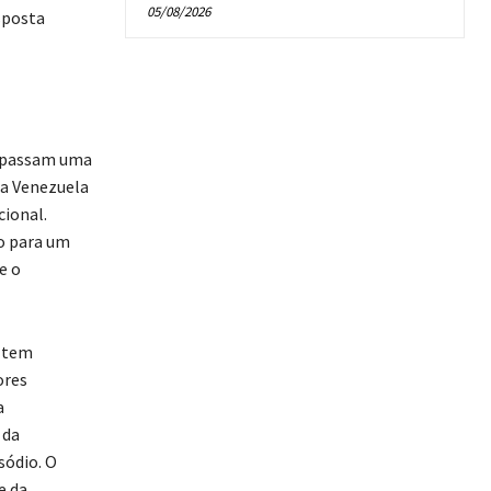
05/08/2026
sposta
rapassam uma
da Venezuela
ional.
so para um
e o
e tem
ores
a
 da
sódio. O
e da