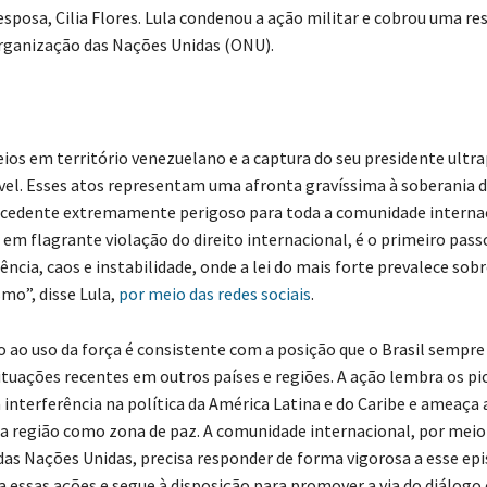
esposa, Cilia Flores. Lula condenou a ação militar e cobrou uma re
rganização das Nações Unidas (ONU).
os em território venezuelano e a captura do seu presidente ult
ável. Esses atos representam uma afronta gravíssima à soberania 
cedente extremamente perigoso para toda a comunidade internac
, em flagrante violação do direito internacional, é o primeiro pas
ncia, caos e instabilidade, onde a lei do mais forte prevalece sobr
mo”, disse Lula,
por meio das redes sociais
.
 ao uso da força é consistente com a posição que o Brasil sempr
tuações recentes em outros países e regiões. A ação lembra os pi
nterferência na política da América Latina e do Caribe e ameaça 
a região como zona de paz. A comunidade internacional, por meio
as Nações Unidas, precisa responder de forma vigorosa a esse epi
a essas ações e segue à disposição para promover a via do diálogo 