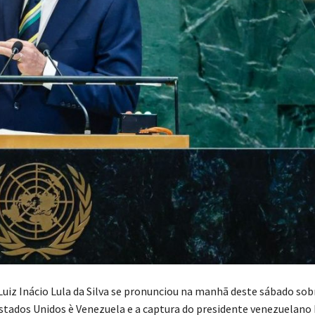
Luiz Inácio Lula da Silva se pronunciou na manhã deste sábado sob
stados Unidos è Venezuela e a captura do presidente venezuelano 