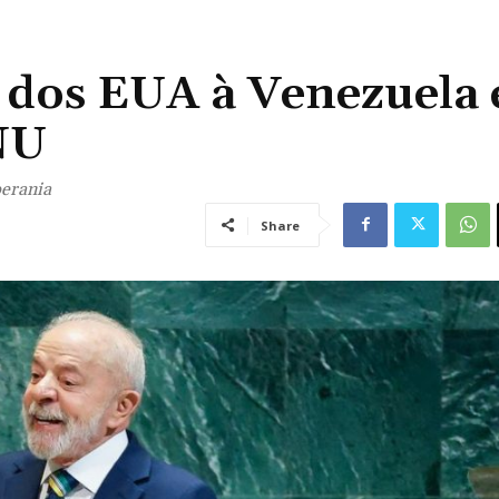
 dos EUA à Venezuela 
NU
berania
Share