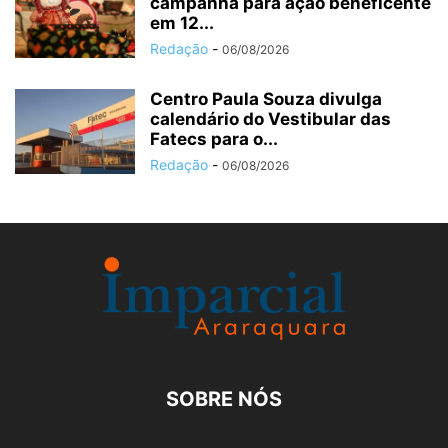
campanha para ação beneficente
em 12...
Redação
-
06/08/2026
Centro Paula Souza divulga
calendário do Vestibular das
Fatecs para o...
Redação
-
06/08/2026
SOBRE NÓS