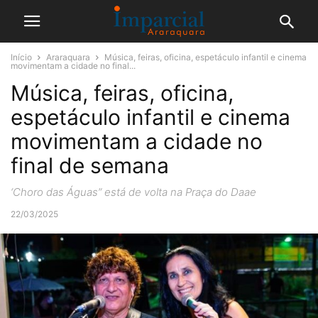
Início
Araraquara
Música, feiras, oficina, espetáculo infantil e cinema
movimentam a cidade no final...
Música, feiras, oficina,
espetáculo infantil e cinema
movimentam a cidade no
final de semana
‘Choro das Águas” está de volta na Praça do Daae
22/03/2025