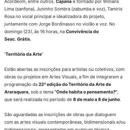
Acordeom, entre outros.
Cajuína
é formado por Willians
Lima (sanfona), Juninho Sombra (zabumba e voz), Tamiris
Rosa no vocal principal e idealizadora do projeto,
juntamente com Jorge Bordinasso no violão e voz. No
domingo (23), às 16 horas, na
Convivência do
Sesc
.
Grátis
.
‘Território da Arte’
Estão abertas as inscrições para artistas ou coletivos, com
obras ou projetos em Artes Visuais, a fim de integrarem a
programação da
22ª edição do Território da Arte de
Araraquara
, sob o tema
“Onde habita o pensamento?”
,
que será realizada no período de
8 de maio a 8 de junho
.
São aguardadas as inscrições de obras que dialoguem
com as artes visuais contemporâneas, bidimensionais e/ou
tridimensionais, apresentadas em qualquer técnica,