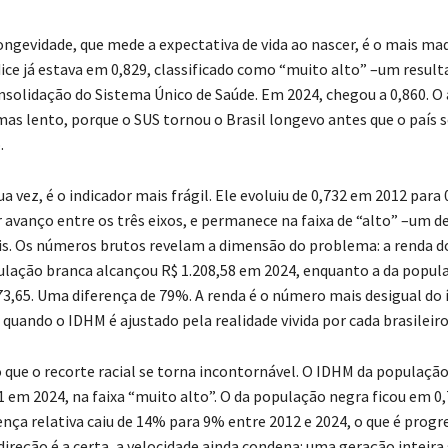
longevidade, que mede a expectativa de vida ao nascer, é o mais m
dice já estava em 0,829, classificado como “muito alto” –um result
nsolidação do Sistema Único de Saúde. Em 2024, chegou a 0,860. O
mas lento, porque o SUS tornou o Brasil longevo antes que o país 
.
ua vez, é o indicador mais frágil. Ele evoluiu de 0,732 em 2012 para
 avanço entre os três eixos, e permanece na faixa de “alto” –um d
is. Os números brutos revelam a dimensão do problema: a renda do
ulação branca alcançou R$ 1.208,58 em 2024, enquanto a da popul
73,65. Uma diferença de 79%. A renda é o número mais desigual do í
quando o IDHM é ajustado pela realidade vivida por cada brasileiro
 que o recorte racial se torna incontornável. O IDHM da populaçã
 em 2024, na faixa “muito alto”. O da população negra ficou em 0,
rença relativa caiu de 14% para 9% entre 2012 e 2024, o que é progr
direção é a certa, a velocidade ainda condena: uma geração inteira