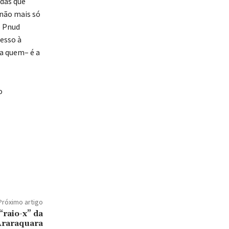
 das que
 não mais só
o Pnud
esso à
ra quem– é a
o
Próximo artigo
“raio-x” da
Araraquara