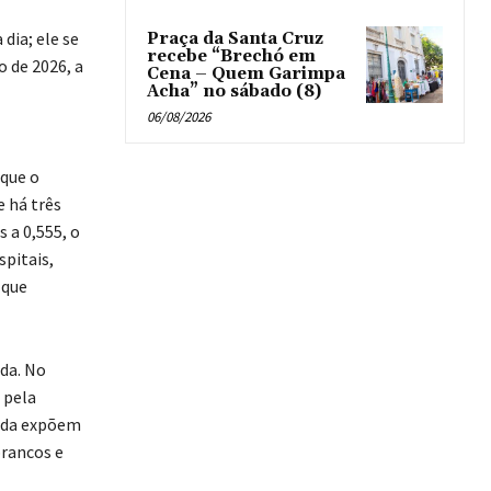
dia; ele se
Praça da Santa Cruz
recebe “Brechó em
 de 2026, a
Cena – Quem Garimpa
Acha” no sábado (8)
06/08/2026
 que o
 há três
 a 0,555, o
pitais,
 que
da. No
 pela
inda expõem
brancos e