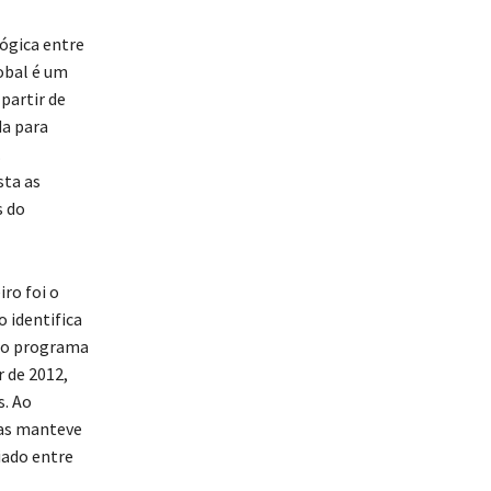
lógica entre
obal é um
partir de
da para
.
sta as
s do
ro foi o
 identifica
, o programa
r de 2012,
s. Ao
e as manteve
iado entre