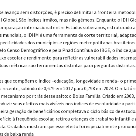
sse avanço sem distorções, é preciso delimitar a fronteira metodo
H Global. São índices irmãos, mas não gêmeos. Enquanto o IDH Gl
comparação internacional entre Estados soberanos, estruturado a 
s mundiais, o IDHM é uma ferramenta de corte territorial, adapta
pecificidades dos municípios e regiões metropolitanas brasileiras
lo Censo Demográfico e pela Pnad Contínua do IBGE, o índice aju
luxo escolar e rendimento para refletir as vulnerabilidades interna
 duas métricas são ferramentas distintas para perguntas distintas.
res que compõem o índice –educação, longevidade e renda– o primei
 recente, subindo de 0,679 em 2012 para 0,798 em 2024. O relatório
 mecanismo por trás desse salto: o Bolsa Família. Criado em 2003
uzir seus efeitos mais visíveis nos índices de escolaridade a parti
eira geração de beneficiários completava o ciclo básico de estudo
efício à frequência escolar, retirou crianças do trabalho infantil 
aula. Os dados mostram que esse efeito foi especialmente pronunc
s de baixa renda.