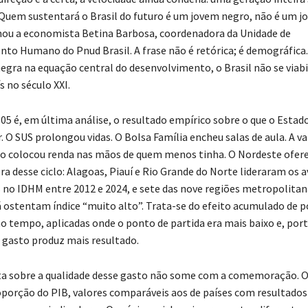
“Quem sustentará o Brasil do futuro é um jovem negro, não é um 
mou a economista Betina Barbosa, coordenadora da Unidade de
to Humano do Pnud Brasil. A frase não é retórica; é demográfica.
egra na equação central do desenvolvimento, o Brasil não se viab
s no século XXI.
805 é, em última análise, o resultado empírico sobre o que o Estado
. O SUS prolongou vidas. O Bolsa Família encheu salas de aula. A v
o colocou renda nas mãos de quem menos tinha. O Nordeste ofere
a desse ciclo: Alagoas, Piauí e Rio Grande do Norte lideraram os 
 no IDHM entre 2012 e 2024, e sete das nove regiões metropolitan
á ostentam índice “muito alto”. Trata-se do efeito acumulado de po
o tempo, aplicadas onde o ponto de partida era mais baixo e, por
 gasto produz mais resultado.
a sobre a qualidade desse gasto não some com a comemoração. O
oporção do PIB, valores comparáveis aos de países com resultado