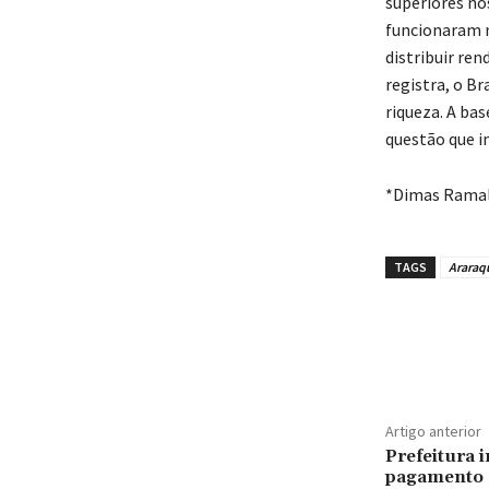
superiores no
funcionaram n
distribuir ren
registra, o B
riqueza. A bas
questão que i
*Dimas Ramalh
TAGS
Araraq
Artigo anterior
Prefeitura 
pagamento 