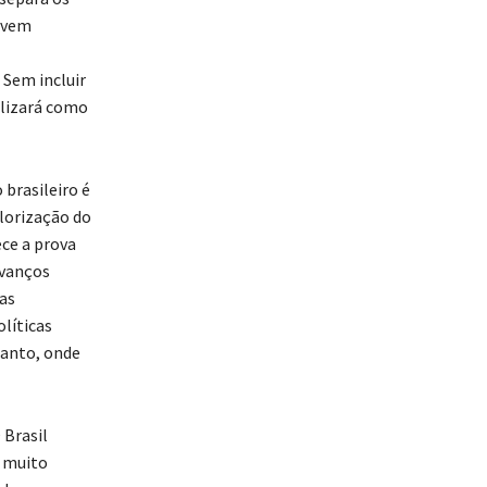
jovem
 Sem incluir
ilizará como
 brasileiro é
alorização do
ce a prova
avanços
as
líticas
tanto, onde
 Brasil
s muito