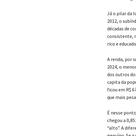
Já o pilar da 
2012, o subín
décadas de co
consistente, 
rico e educado
A renda, por s
2024, o menor
dos outros do
capita da pop
ficou em R$ 6
que mais pesa 
É nesse ponto
chegou a 0,851
“alto”. A dife
genuíno. Se a 