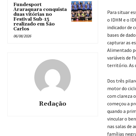
Fundesport
Araraquara conquista
Para situar e
duas vitórias no
Festival Sub-15
o IDHM e o ID
realizado em São
indicador de 
Carlos
bases de dado
06/08/2026
capturar as es
Alimentado pe
variáveis de f
território. As
Dos três pila
motor do ciclo
com clareza o
Redação
começou a prod
quando a prim
vincular o ben
nas salas de 
famílias negra