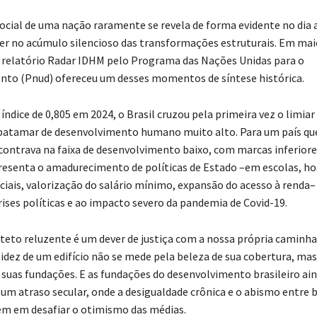
ocial de uma nação raramente se revela de forma evidente no dia a 
er no acúmulo silencioso das transformações estruturais. Em maio
 relatório Radar IDHM pelo Programa das Nações Unidas para o
to (Pnud) ofereceu um desses momentos de síntese histórica.
 índice de 0,805 em 2024, o Brasil cruzou pela primeira vez o limiar
patamar de desenvolvimento humano muito alto. Para um país que
contrava na faixa de desenvolvimento baixo, com marcas inferiores
resenta o amadurecimento de políticas de Estado –em escolas, hos
iais, valorização do salário mínimo, expansão do acesso à renda–
rises políticas e ao impacto severo da pandemia de Covid-19.
 teto reluzente é um dever de justiça com a nossa própria caminha
lidez de um edifício não se mede pela beleza de sua cobertura, mas
e suas fundações. E as fundações do desenvolvimento brasileiro a
e um atraso secular, onde a desigualdade crônica e o abismo entre 
em em desafiar o otimismo das médias.