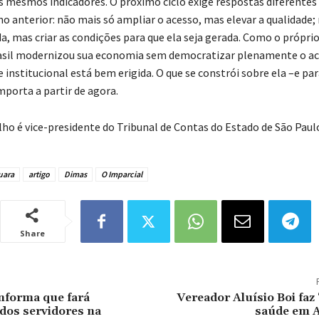
s mesmos indicadores. O próximo ciclo exige respostas diferentes
o anterior: não mais só ampliar o acesso, mas elevar a qualidade;
da, mas criar as condições para que ela seja gerada. Como o própri
rasil modernizou sua economia sem democratizar plenamente o ac
e institucional está bem erigida. O que se constrói sobre ela –e pa
mporta a partir de agora.
o é vice-presidente do Tribunal de Contas do Estado de São Paul
uara
artigo
Dimas
O Imparcial
Share
informa que fará
Vereador Aluísio Boi faz 
dos servidores na
saúde em 