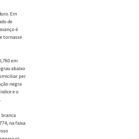
aduro. Em
ado de
 avanço é
se tornasse
 0,760 em
egrau abaixo
miciliar per
ação negra
ndice e o
.
o branca
774, na faixa
esso
 separa os