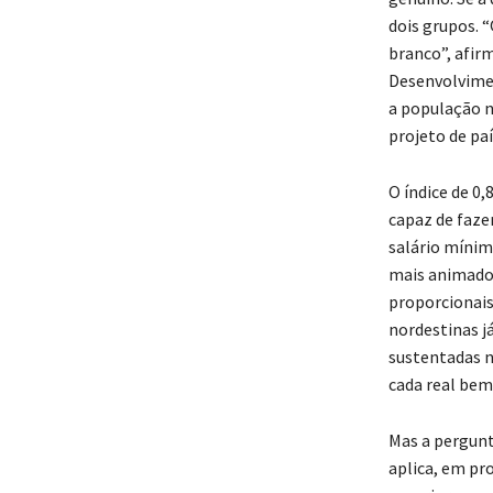
dois grupos. 
branco”, afir
Desenvolvimen
a população n
projeto de paí
O índice de 0,
capaz de fazer
salário mínim
mais animador
proporcionais
nordestinas j
sustentadas n
cada real bem
Mas a pergunt
aplica, em pr