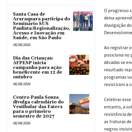
O progresso s
Santa Casa de
deixa apreend
Araraquara participa do
Seminário SUS
divulgação do
Paulista:Regionalização,
Desenvolvimen
Acesso e Inovação em
Saúde, em São Paulo
06/08/2026
Ao registrar o
posiciona no 
Dia das Crianças:
décadas se en
AFPESP inicia
campanha para ação
resultado rep
beneficente em 12 de
programas soc
outubro
06/08/2026
resistiram a c
Centro Paula Souza
Celebrar esse
divulga calendário do
entanto, a so
Vestibular das Fatecs
para o primeiro
resistência d
semestre de 2027
as fraturas d
06/08/2026
negros insist