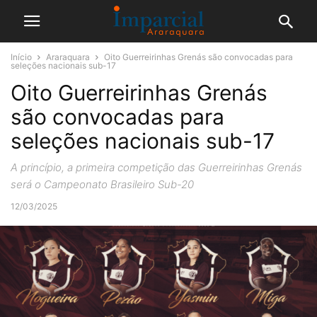
Início
Araraquara
Oito Guerreirinhas Grenás são convocadas para
seleções nacionais sub-17
Oito Guerreirinhas Grenás
são convocadas para
seleções nacionais sub-17
A princípio, a primeira competição das Guerreirinhas Grenás
será o Campeonato Brasileiro Sub-20
12/03/2025