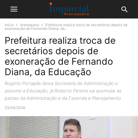
Início
Araraquara
Prefeitura realiza troca de secretários depois de
exoneração de Fernando Diana, da...
Prefeitura realiza troca de
secretários depois de
exoneração de Fernando
Diana, da Educação
Rogério Portapila deixa Secretaria de Administração e
assume a Educação; já Roberto Pereira vai acumular as
pastas da Administração e da Fazenda e Planejamento
23/06/2026