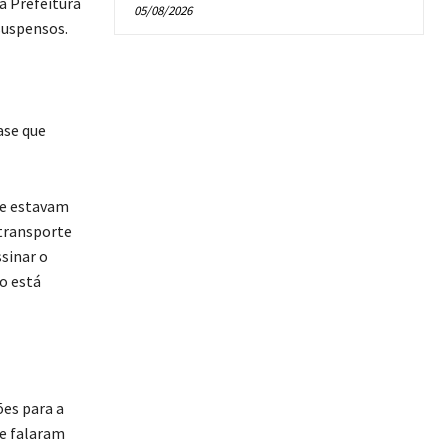
a Prefeitura
05/08/2026
suspensos.
ase que
de estavam
 transporte
sinar o
o está
ões para a
ue falaram