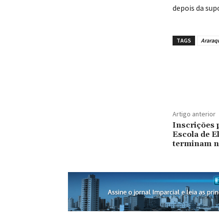
depois da supo
TAGS
Araraq
Artigo anterior
Inscrições 
Escola de E
terminam no