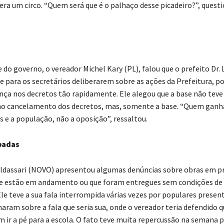
era um circo. “Quem será que é o palhaço desse picadeiro?”, quest
e do governo, o vereador Michel Kary (PL), falou que o prefeito Dr.
e para os secretários deliberarem sobre as ações da Prefeitura, po
ça nos decretos tão rapidamente. Ele alegou que a base não te
no cancelamento dos decretos, mas, somente a base. “Quem ganh
s e a população, não a oposição”, ressaltou.
badas
ldassari (NOVO) apresentou algumas denúncias sobre obras em p
e estão em andamento ou que foram entregues sem condições de 
Ele teve a sua fala interrompida várias vezes por populares presen
aram sobre a fala que seria sua, onde o vereador teria defendido q
m ir a pé para a escola. O fato teve muita repercussão na semana 