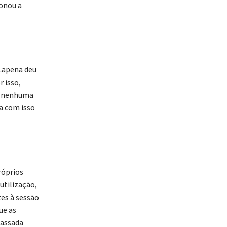
ionou a
 Lapena deu
r isso,
ve nenhuma
a com isso
róprios
utilização,
tes à sessão
ue as
passada