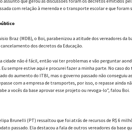
o assunto que gerou as discussões foram os decretos emitidos pel
sada com relação à merenda e o transporte escolar e que foram 
público
uisio Braz (MDB), o Boi, parabenizou a atitude dos vereadores da b
 cancelamento dos decretos da Educação.
 cidade não é fácil, então vai ter problemas e vão perguntar aon
. Eu sempre estive aqui e procurei fazer a minha parte. No caso do
alado do aumento do ITBI, mas o governo passado não conseguiu as
epasse com a empresa de transportes, por isso, o repasse ainda nã
abe a vocês da base aprovar esse projeto ou revoga-lo”, falou Boi.
lipa Brunelli (PT) ressaltou que foi atrás de recursos de R$ 6 milh
dato passado. Ela destacou a fala de outros vereadores da base q