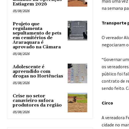
mais uma vez 
Estiagem 2026
na semana pas
05/08/2026
Transporte 
Projeto que
regulamenta
sepultamento de pets
O vereador Al
em cemitérios de
Araraquara é
negociaram o
aprovado na Câmara
05/08/2026
“Governar uma
os vereadores
Adolescente é
apreendido com
público foi f
drogas no Hortências ‎
contrato de r
05/08/2026
sendo feito. C
Crise no setor
canavieiro sufoca
Circo
produtores da região
05/08/2026
A vereadora Fe
cidade no man