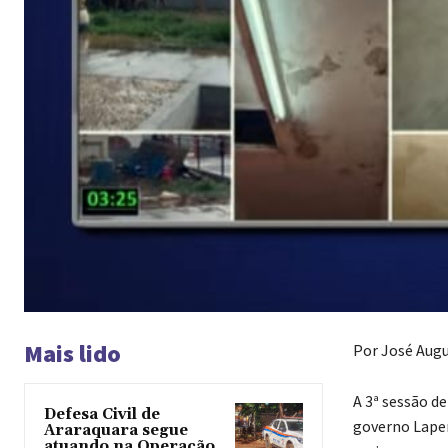
Mais lido
Por José Aug
A 3ª sessão d
Defesa Civil de
governo Lapen
Araraquara segue
atuando na Operação