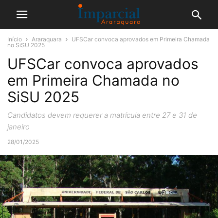
Início
Araraquara
UFSCar convoca aprovados em Primeira Chamada
no SiSU 2025
UFSCar convoca aprovados
em Primeira Chamada no
SiSU 2025
Candidatos devem requerer a matrícula entre 27 e 31 de
janeiro
28/01/2025