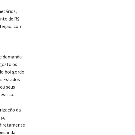
etários,
nto de R$
feijão, com
rte demanda
gosto os
do boi gordo
os Estados
tou seus
éstico.
rização da
ja,
 diretamente
pesar da