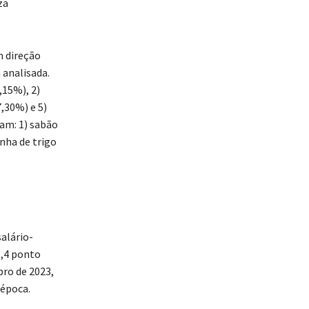
za
m direção
 analisada.
,15%), 2)
,30%) e 5)
am: 1) sabão
inha de trigo
alário-
1,4 ponto
bro de 2023,
 época.