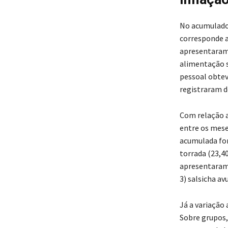
No acumulado 
corresponde a
apresentaram 
alimentação s
pessoal obtev
registraram d
Com relação a
entre os mese
acumulada for
torrada (23,4
apresentaram 
3) salsicha av
Já a variação
Sobre grupos,