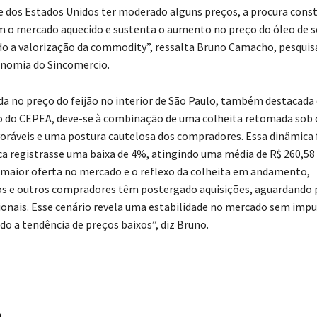
e dos Estados Unidos ter moderado alguns preços, a procura cons
 o mercado aquecido e sustenta o aumento no preço do óleo de s
 a valorização da commodity”, ressalta Bruno Camacho, pesquis
onomia do Sincomercio.
da no preço do feijão no interior de São Paulo, também destacad
 do CEPEA, deve-se à combinação de uma colheita retomada sob 
voráveis e uma postura cautelosa dos compradores. Essa dinâmica
oca registrasse uma baixa de 4%, atingindo uma média de R$ 260,58
 maior oferta no mercado e o reflexo da colheita em andamento,
s e outros compradores têm postergado aquisições, aguardando 
ionais. Esse cenário revela uma estabilidade no mercado sem impu
do a tendência de preços baixos”, diz Bruno.
o