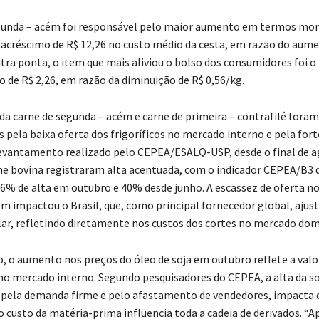
gunda – acém foi responsável pelo maior aumento em termos mon
acréscimo de R$ 12,26 no custo médio da cesta, em razão do aume
tra ponta, o item que mais aliviou o bolso dos consumidores foi o 
 de R$ 2,26, em razão da diminuição de R$ 0,56/kg.
a carne de segunda – acém e carne de primeira – contrafilé foram
 pela baixa oferta dos frigoríficos no mercado interno e pela fo
evantamento realizado pelo CEPEA/ESALQ-USP, desde o final de a
ne bovina registraram alta acentuada, com o indicador CEPEA/B3 
% de alta em outubro e 40% desde junho. A escassez de oferta n
 impactou o Brasil, que, como principal fornecedor global, ajus
ar, refletindo diretamente nos custos dos cortes no mercado dom
o, o aumento nos preços do óleo de soja em outubro reflete a valo
no mercado interno. Segundo pesquisadores do CEPEA, a alta da so
 pela demanda firme e pelo afastamento de vendedores, impacta
 o custo da matéria-prima influencia toda a cadeia de derivados. “A