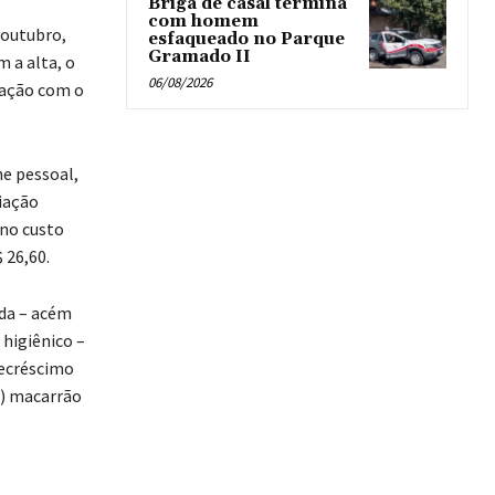
Briga de casal termina
com homem
 outubro,
esfaqueado no Parque
Gramado II
 a alta, o
06/08/2026
ração com o
e pessoal,
iação
 no custo
 26,60.
nda – acém
 higiênico –
decréscimo
 4) macarrão