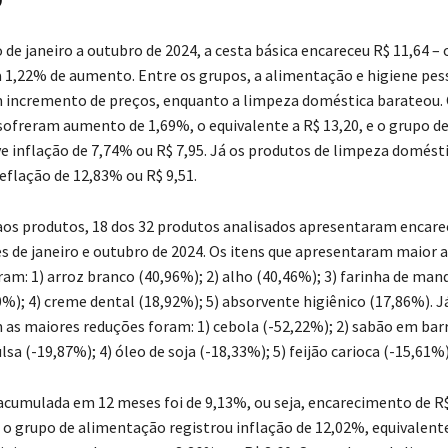
de janeiro a outubro de 2024, a cesta básica encareceu R$ 11,64 – 
 1,22% de aumento. Entre os grupos, a alimentação e higiene pes
incremento de preços, enquanto a limpeza doméstica barateou. 
ofreram aumento de 1,69%, o equivalente a R$ 13,20, e o grupo de
e inflação de 7,74% ou R$ 7,95. Já os produtos de limpeza domést
eflação de 12,83% ou R$ 9,51.
os produtos, 18 dos 32 produtos analisados apresentaram encar
s de janeiro e outubro de 2024. Os itens que apresentaram maior a
am: 1) arroz branco (40,96%); 2) alho (40,46%); 3) farinha de man
0%); 4) creme dental (18,92%); 5) absorvente higiênico (17,86%). J
as maiores reduções foram: 1) cebola (-52,22%); 2) sabão em barr
ulsa (-19,87%); 4) óleo de soja (-18,33%); 5) feijão carioca (-15,61%)
 acumulada em 12 meses foi de 9,13%, ou seja, encarecimento de R$
 o grupo de alimentação registrou inflação de 12,02%, equivalente