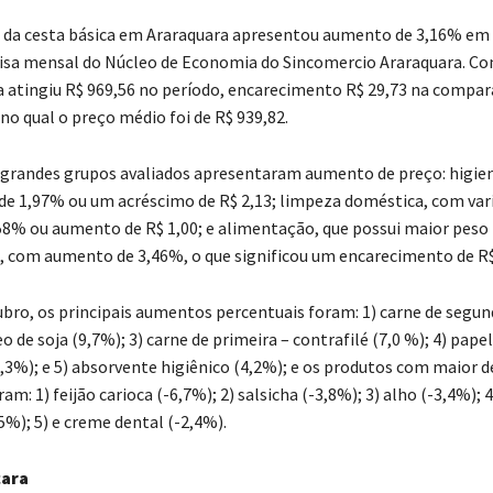
 da cesta básica em Araraquara apresentou aumento de 3,16% em
uisa mensal do Núcleo de Economia do Sincomercio Araraquara. Com
a atingiu R$ 969,56 no período, encarecimento R$ 29,73 na compa
no qual o preço médio foi de R$ 939,82.
 grandes grupos avaliados apresentaram aumento de preço: higien
de 1,97% ou um acréscimo de R$ 2,13; limpeza doméstica, com var
,58% ou aumento de R$ 1,00; e alimentação, que possui maior peso
a, com aumento de 3,46%, o que significou um encarecimento de R$
bro, os principais aumentos percentuais foram: 1) carne de segu
eo de soja (9,7%); 3) carne de primeira – contrafilé (7,0 %); 4) papel
5,3%); e 5) absorvente higiênico (4,2%); e os produtos com maior 
am: 1) feijão carioca (-6,7%); 2) salsicha (-3,8%); 3) alho (-3,4%);
5%); 5) e creme dental (-2,4%).
cara