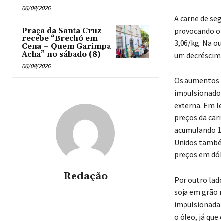
06/08/2026
A carne de se
provocando o 
Praça da Santa Cruz
recebe “Brechó em
3,06/kg. Na ou
Cena – Quem Garimpa
Acha” no sábado (8)
um decréscimo
06/08/2026
Os aumentos d
impulsionados
externa. Em l
preços da car
acumulando 16
Unidos também
preços em dól
Redação
Por outro lad
soja em grão 
impulsionada
o óleo, já que