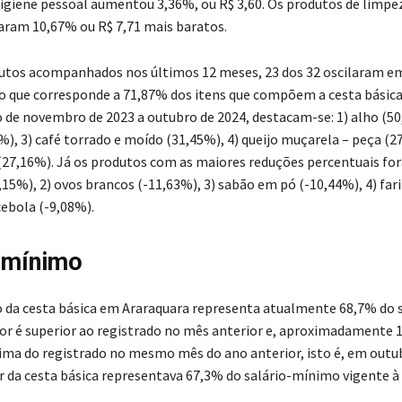
higiene pessoal aumentou 3,36%, ou R$ 3,60. Os produtos de limpe
aram 10,67% ou R$ 7,71 mais baratos.
utos acompanhados nos últimos 12 meses, 23 dos 32 oscilaram e
o que corresponde a 71,87% dos itens que compõem a cesta básica
de novembro de 2023 a outubro de 2024, destacam-se: 1) alho (50
), 3) café torrado e moído (31,45%), 4) queijo muçarela – peça (27
(27,16%). Já os produtos com as maiores reduções percentuais for
15%), 2) ovos brancos (-11,63%), 3) sabão em pó (-10,44%), 4) far
cebola (-9,08%).
-mínimo
 da cesta básica em Araraquara representa atualmente 68,7% do s
or é superior ao registrado no mês anterior e, aproximadamente 
ima do registrado no mesmo mês do ano anterior, isto é, em outu
r da cesta básica representava 67,3% do salário-mínimo vigente à