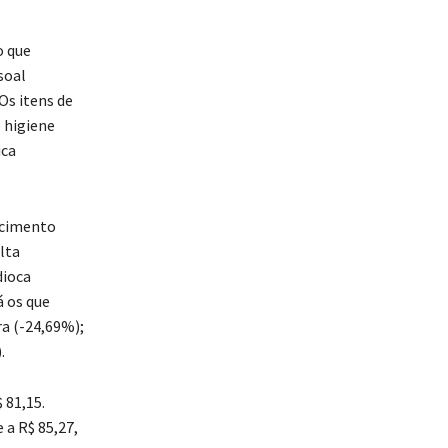
o que
soal
Os itens de
 higiene
ica
ecimento
lta
dioca
á os que
a (-24,69%);
.
 81,15.
 a R$ 85,27,