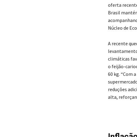
oferta recent
Brasil mantém
acompanhando
Núcleo de Ec
A recente que
levantamento
climáticas fa
o feijão-cari
60 kg. “Com a
supermercado
reduções adic
alta, reforçan
Inflaçã