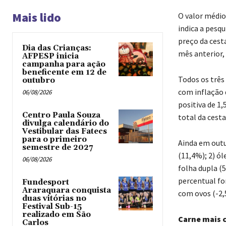
Mais lido
O valor médio
indica a pesq
preço da cest
Dia das Crianças:
mês anterior, 
AFPESP inicia
campanha para ação
beneficente em 12 de
Todos os três
outubro
com inflação 
06/08/2026
positiva de 1
Centro Paula Souza
total da cest
divulga calendário do
Vestibular das Fatecs
para o primeiro
Ainda em outu
semestre de 2027
(11,4%); 2) ól
06/08/2026
folha dupla (
percentual for
Fundesport
Araraquara conquista
com ovos (-2,
duas vitórias no
Festival Sub-15
realizado em São
Carne mais 
Carlos