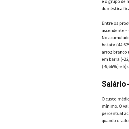
e o grupo de 
doméstica fic
Entre os prod
ascendente – 
No acumulado 
batata (44,62%
arroz branco 
em barra (-22,
(-9,66%) e 5) 
Salário
O custo médio
mínimo. O val
percentual ac
quando o valo