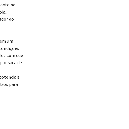
tante no
oja,
ador do
a em um
condições
 fez com que
 por saca de
potenciais
lsos para