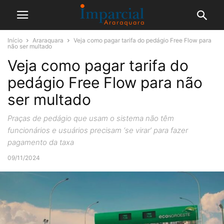
Início
Araraquara
Veja como pagar tarifa do pedágio Free Flow para
não ser multado
Veja como pagar tarifa do
pedágio Free Flow para não
ser multado
Praças de pedágio que usam o sistema não têm
funcionários e usuários precisam ‘se virar’ para fazer
pagamento da taxa
09/11/2024