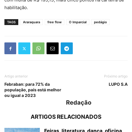
habilitação.
TAGS
Araraquara
free flow
O Imparcial
pedágio
Artigo anterior
Próximo artigo
Febraban: para 72% da
LUPO S.A
população, país está melhor
ou igual a 2023
Redação
ARTIGOS RELACIONADOS
Feiras, literatura, dança, oficina,