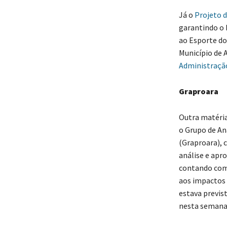
Já o
Projeto d
garantindo o 
ao Esporte do
Município de 
Administraçã
Graproara
Outra matéria
o Grupo de An
(Graproara), 
análise e apr
contando com 
aos impactos 
estava previs
nesta semana 