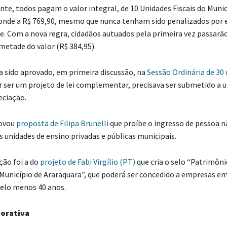
todos pagam o valor integral, de 10 Unidades Fiscais do Munic
onde a R$ 769,90, mesmo que nunca tenham sido penalizados por 
. Com a nova regra, cidadãos autuados pela primeira vez passarão
etade do valor (R$ 384,95).
ia sido aprovado, em primeira discussão, na
Sessão Ordinária de 30 
or ser um projeto de lei complementar, precisava ser submetido a
eciação.
ovou
proposta de Filipa Brunelli
que proíbe o ingresso de pessoa n
s unidades de ensino privadas e públicas municipais.
ão foi a do
projeto de Fabi Virgílio (PT)
que cria o selo “Patrimôni
Município de Araraquara”, que poderá ser concedido a empresas em
pelo menos 40 anos.
orativa