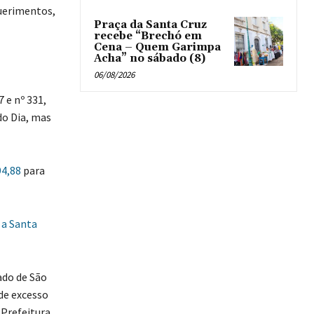
querimentos,
Praça da Santa Cruz
recebe “Brechó em
Cena – Quem Garimpa
Acha” no sábado (8)
06/08/2026
e nº 331,
do Dia, mas
94,88
para
 a Santa
ado de São
 de excesso
Prefeitura,