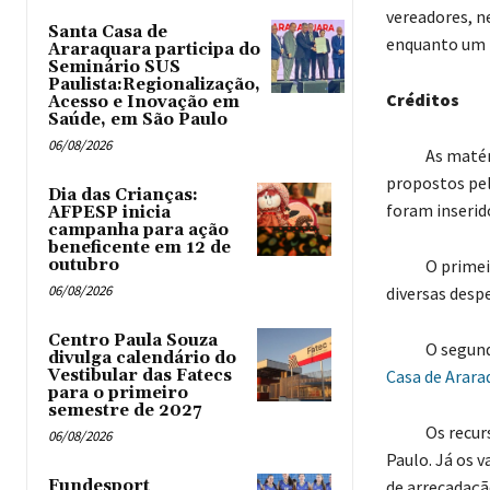
vereadores, n
Santa Casa de
enquanto um i
Araraquara participa do
Seminário SUS
Paulista:Regionalização,
Créditos
Acesso e Inovação em
Saúde, em São Paulo
06/08/2026
As matérias 
propostos pel
Dia das Crianças:
foram inserid
AFPESP inicia
campanha para ação
beneficente em 12 de
outubro
O primeiro
06/08/2026
diversas desp
Centro Paula Souza
O segun
divulga calendário do
Vestibular das Fatecs
Casa de Arara
para o primeiro
semestre de 2027
Os recursos p
06/08/2026
Paulo. Já os v
Fundesport
de arrecadaçã