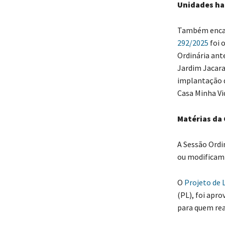
Unidades ha
Também encami
292/2025
foi 
Ordinária ante
Jardim Jacara
implantação d
Casa Minha Vi
Matérias da
A Sessão Ordi
ou modificam 
O
Projeto de 
(PL), foi apro
para quem real