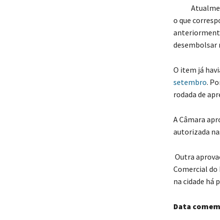
Atualmente, 
o que corresp
anteriormente
desembolsar m
O item já hav
setembro
. P
rodada de apr
A Câmara apr
autorizada na
Outra aprovaç
Comercial do 
na cidade há 
Data comem