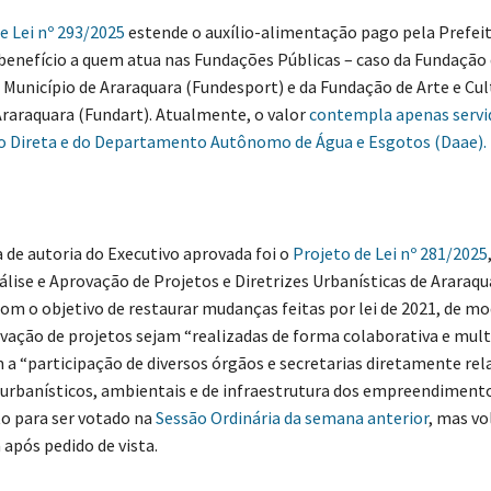
e Lei nº 293/2025
estende o auxílio-alimentação pago pela Prefeit
benefício a quem atua nas Fundações Públicas – caso da Fundaçã
 Município de Araraquara (Fundesport) e da Fundação de Arte e Cul
Araraquara (Fundart). Atualmente, o valor
contempla apenas servi
o Direta e do Departamento Autônomo de Água e Esgotos (Daae).
 de autoria do Executivo aprovada foi o
Projeto de Lei nº 281/2025
álise e Aprovação de Projetos e Diretrizes Urbanísticas de Araraqu
com o objetivo de restaurar mudanças feitas por lei de 2021, de mo
ovação de projetos sejam “realizadas de forma colaborativa e multi
a “participação de diversos órgãos e secretarias diretamente re
urbanísticos, ambientais e de infraestrutura dos empreendimento
to para ser votado na
Sessão Ordinária da semana anterior
, mas vo
após pedido de vista.