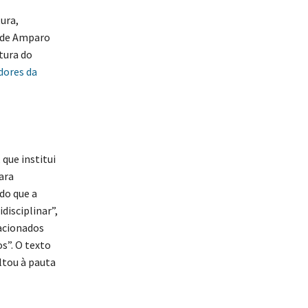
ura,
o de Amparo
tura do
dores da
, que institui
ara
do que a
disciplinar”,
lacionados
s”. O texto
ltou à pauta