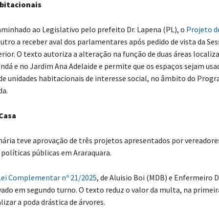
bitacionais
nhado ao Legislativo pelo prefeito Dr. Lapena (PL), o
Projeto de
outro a receber aval dos parlamentares após pedido de vista da Se
rior. O texto autoriza a alteração na função de duas áreas localiz
ndá e no Jardim Ana Adelaide e permite que os espaços sejam usa
e unidades habitacionais de interesse social, no âmbito do Prog
da.
 Casa
nária teve aprovação de três projetos apresentados por vereadore
políticas públicas em Araraquara.
Lei Complementar nº 21/2025
, de Aluisio Boi (MDB) e Enfermeiro 
vado em segundo turno. O texto reduz o valor da multa, na primeira
izar a poda drástica de árvores.