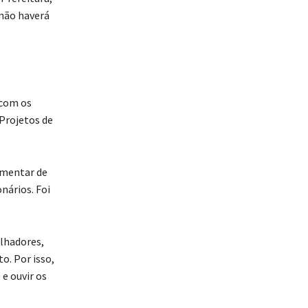
 não haverá
 com os
 Projetos de
mentar de
nários. Foi
alhadores,
o. Por isso,
e ouvir os