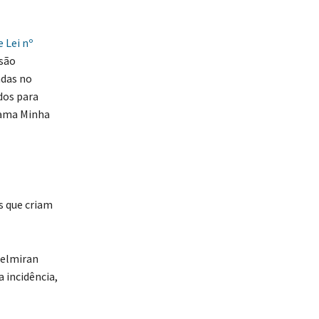
 Lei nº
ssão
adas no
dos para
rama Minha
s que criam
Delmiran
 incidência,