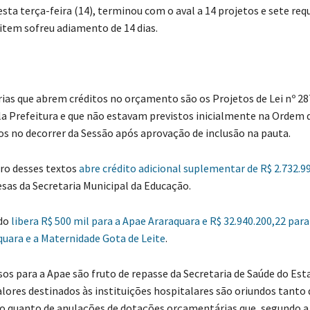
esta terça-feira (14), terminou com o aval a 14 projetos e sete re
tem sofreu adiamento de 14 dias.
que abrem créditos no orçamento são os Projetos de Lei nº 287 
a Prefeitura e que não estavam previstos inicialmente na Ordem 
os no decorrer da Sessão após aprovação de inclusão na pauta.
 desses textos
abre crédito adicional suplementar de R$ 2.732.9
esas da Secretaria Municipal da Educação.
do
libera R$ 500 mil para a Apae Araraquara e R$ 32.940.200,22 para
quara e a Maternidade Gota de Leite
.
ara a Apae são fruto de repasse da Secretaria de Saúde do Est
alores destinados às instituições hospitalares são oriundos tanto
o quanto de anulações de dotações orçamentárias que, segundo a 