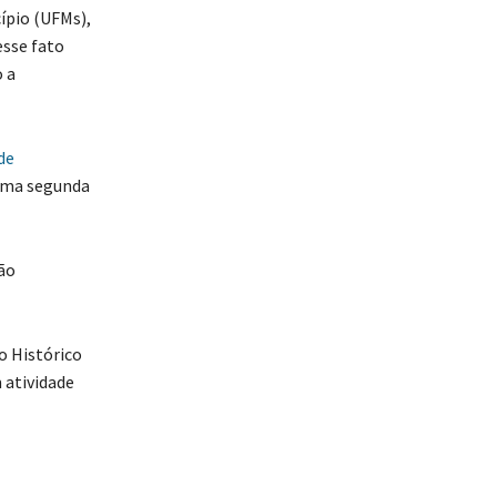
ípio (UFMs),
esse fato
 a
de
 uma segunda
ão
o Histórico
 atividade