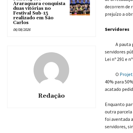
Araraquara conquista
decorrem de r
duas vitórias no
Festival Sub-15
prejuízo a o
realizado em São
Carlos
Servidores
06/08/2026
A pauta prev
servidores pú
Lei nº 291 e n
O
Projet
40% para 50% 
acatado pedido
Redação
Enquanto part
outra parcela 
foi aventada 
servidores, si