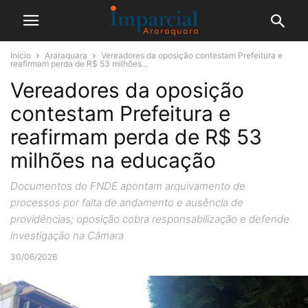
Início
Araraquara
Vereadores da oposição contestam Prefeitura e
reafirmam perda de R$ 53 milhões...
Vereadores da oposição
contestam Prefeitura e
reafirmam perda de R$ 53
milhões na educação
Documentos do FNDE apontam arquivamento de
processos por falta de andamento e ausência de
providências; oposição cobra responsabilização e defende
investigação na Câmara
30/06/2026