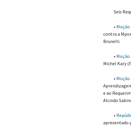
Seis Requer
•
Moção 
contra a Mpox
Brunelli.
•
Moção 
Michel Kary (P
•
Moção 
Aprendizagem 
e ao Requerim
Alcindo Sabino
•
Repúdi
apresentado p