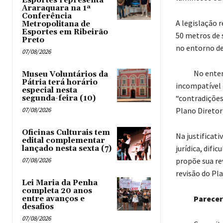
Esportes representa
Araraquara na 1ª
Conferência
A legislação 
Metropolitana de
Esportes em Ribeirão
50 metros de 
Preto
no entorno de
07/08/2026
No entendimen
Museu Voluntários da
Pátria terá horário
incompatível 
especial nesta
“contradições
segunda-feira (10)
07/08/2026
Plano Diretor
Oficinas Culturais tem
Na justificat
edital complementar
jurídica, difi
lançado nesta sexta (7)
07/08/2026
propõe sua re
revisão do Pla
Lei Maria da Penha
completa 20 anos
Parecer de
entre avanços e
desafios
07/08/2026