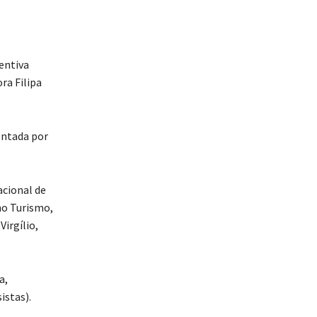
entiva
ra Filipa
entada por
acional de
no Turismo,
irgílio,
a,
istas).