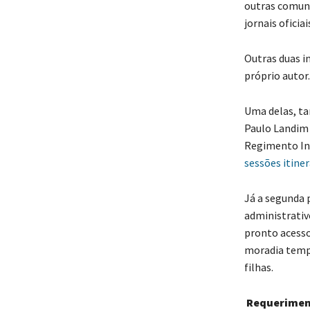
outras comuni
jornais oficia
Outras duas i
próprio autor.
Uma delas, tam
Paulo Landim 
Regimento In
sessões itine
Já a segunda 
administrativ
pronto acesso
moradia tempor
filhas.
Requerimen