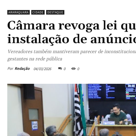
ARARAQUARA
CIDADE
DESTAQUE
Câmara revoga lei q
instalação de anúnc
Vereadores também mantiveram parecer de inconstitucionali
gestantes na rede pública
Por
Redação
04/03/2026
0
0