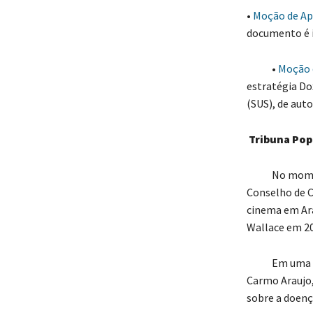
•
Moção de Ap
documento é in
•
Moção 
estratégia Do
(SUS), de autor
Tribuna Pop
No momento r
Conselho de C
cinema em Ara
Wallace em 20
Em uma segun
Carmo Araujo
sobre a doen