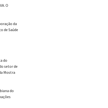
VA. O
poração da
co de Saúde
a do
do setor de
da Mostra
biana do
mações