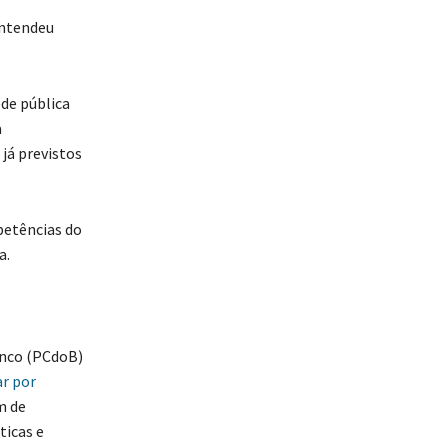
ntendeu
ede pública
a
já previstos
etências do
a.
anco (PCdoB)
ar por
m de
ticas e