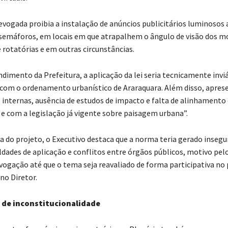
revogada proibia a instalação de anúncios publicitários luminosos
semáforos, em locais em que atrapalhem o ângulo de visão dos mo
 rotatórias e em outras circunstâncias.
to da Prefeitura, a aplicação da lei seria tecnicamente inviá
com o ordenamento urbanístico de Araraquara. Além disso, apres
 internas, ausência de estudos de impacto e falta de alinhamento
 e com a legislação já vigente sobre paisagem urbana”.
iva do projeto, o Executivo destaca que a norma teria gerado inseg
culdades de aplicação e conflitos entre órgãos públicos, motivo pel
vogação até que o tema seja reavaliado de forma participativa no
no Diretor.
 inconstitucionalidade