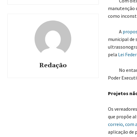
Com oito vot
manutenção 
como inconst
A
propost
municipal de 
ultrassonogra
pela
Lei Feder
Redação
No entanto, 
Poder Executi
Projetos nã
Os vereadores
que propõe al
correio, com 
aplicação de 