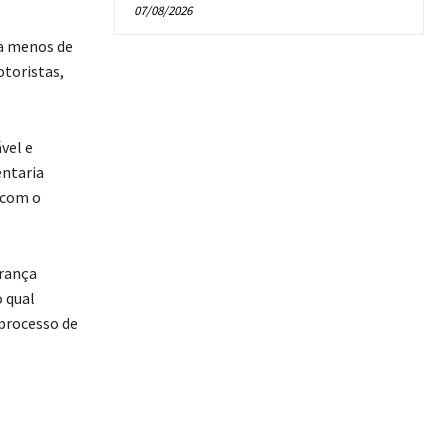
07/08/2026
 a menos de
toristas,
vel e
entaria
 com o
urança
o qual
 processo de