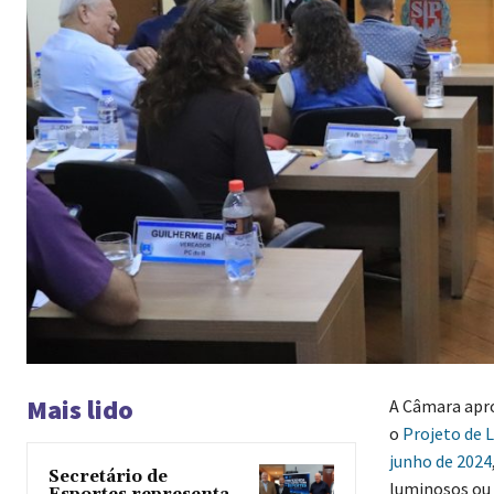
Mais lido
A Câmara apro
o
Projeto de L
junho de 2024
Secretário de
luminosos ou v