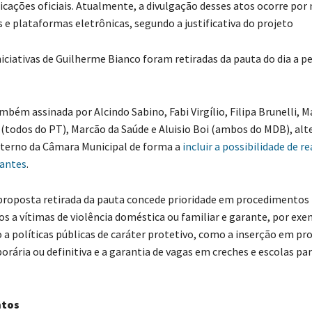
cações oficiais. Atualmente, a divulgação desses atos ocorre por
is e plataformas eletrônicas, segundo a justificativa do projeto
niciativas de Guilherme Bianco foram retiradas da pauta do dia a p
bém assinada por Alcindo Sabino, Fabi Virgílio, Filipa Brunelli, M
(todos do PT), Marcão da Saúde e Aluisio Boi (ambos do MDB), alt
terno da Câmara Municipal de forma a
incluir a possibilidade de re
rantes
.
proposta retirada da pauta concede prioridade em procedimentos
os a vítimas de violência doméstica ou familiar e garante, por exe
 a políticas públicas de caráter protetivo, como a inserção em p
ária ou definitiva e a garantia de vagas em creches e escolas para
tos