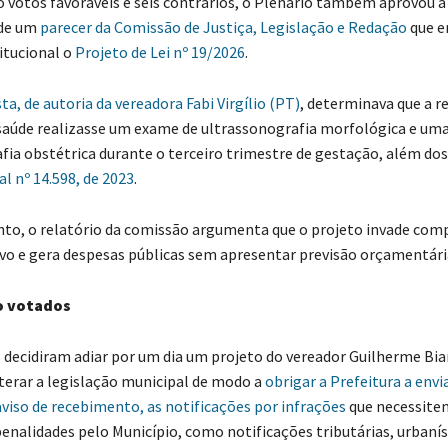
os favoráveis e seis contrários, o Plenário também aprovou a
de um
parecer da Comissão de Justiça, Legislação e Redação
que e
itucional o
Projeto de Lei nº 19/2026
.
a, de autoria da vereadora Fabi Virgílio (PT)
, determinava que a r
saúde realizasse um exame de ultrassonografia morfológica e um
fia obstétrica durante o terceiro trimestre de gestação, além dos 
al nº 14.598, de 2023
.
o relatório da comissão argumenta que o projeto invade comp
vo e gera despesas públicas sem apresentar previsão orçamentári
o votados
 decidiram adiar por um dia um projeto do vereador Guilherme Bi
terar a legislação municipal de modo a
obrigar a Prefeitura a envi
aviso de recebimento, as notificações por infrações
que necessite
penalidades pelo Município, como notificações tributárias, urbanís