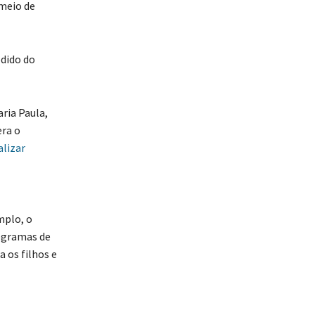
 meio de
edido do
aria Paula,
era o
alizar
mplo, o
rogramas de
 os filhos e