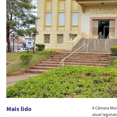
Mais lido
A Câmara Munic
atual legisla