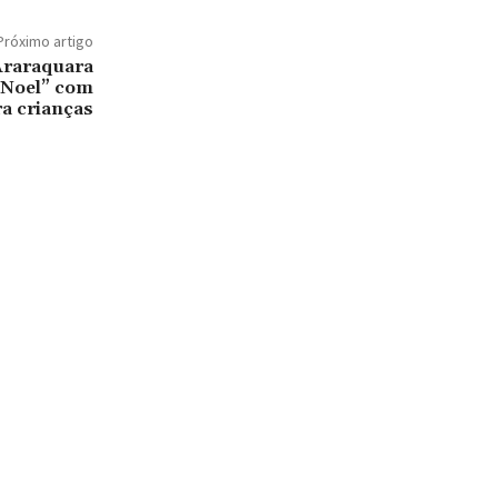
Próximo artigo
Araraquara
 Noel” com
ra crianças