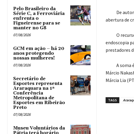
Pelo Brasileiro da
De autoria 
Série C, a Ferroviária
enfrenta o
abertura de cr
Figueirense para se
manter no G8
O recurso de
07/08/2026
endoscopia pa
GCM em ação – há 20
prestadores d
anos protegendo
nossas mulheres!
A soma é pro
07/08/2026
Márcio Nakash
Secretário de
Márcia Lia (PT
Esportes representa
Araraquara na 1ª
Conferência
Metropolitana de
TAGS
Araraq
Esportes em Ribeirão
Preto
07/08/2026
Museu Voluntários da
Pátria terá horário