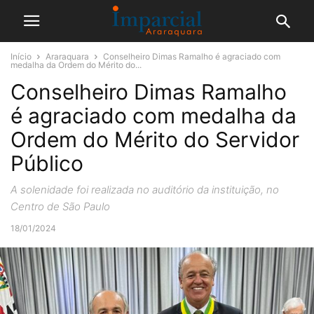
Início
Araraquara
Conselheiro Dimas Ramalho é agraciado com
medalha da Ordem do Mérito do...
Conselheiro Dimas Ramalho
é agraciado com medalha da
Ordem do Mérito do Servidor
Público
A solenidade foi realizada no auditório da instituição, no
Centro de São Paulo
18/01/2024