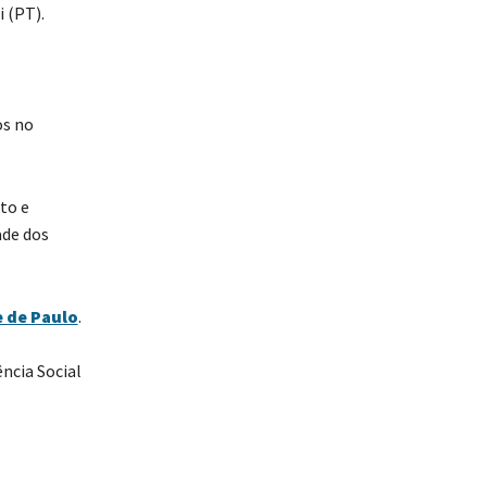
 (PT).
os no
to e
ade dos
e de Paulo
.
ncia Social