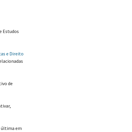
e Estudos
as e Direito
relacionadas
tivo de
tivar,
a última em