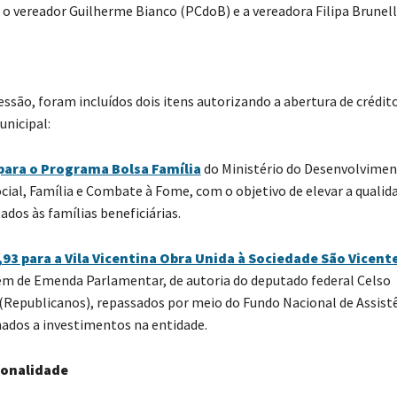
o vereador Guilherme Bianco (PCdoB) e a vereadora Filipa Brunelli
essão, foram incluídos dois itens autorizando a abertura de crédit
nicipal:
 para o Programa Bolsa Família
do Ministério do Desenvolvimen
ocial, Família e Combate à Fome, com o objetivo de elevar a qualid
ados às famílias beneficiárias.
93 para a Vila Vicentina Obra Unida à Sociedade São Vicent
êm de Emenda Parlamentar, de autoria do deputado federal Celso
epublicanos), repassados por meio do Fundo Nacional de Assistê
nados a investimentos na entidade.
ionalidade