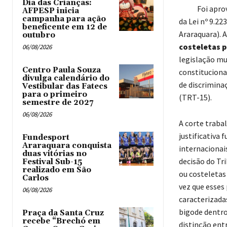
Dia das Crianças:
Foi aprov
AFPESP inicia
campanha para ação
da Lei nº 9.22
beneficente em 12 de
Araraquara). 
outubro
costeletas p
06/08/2026
legislação mun
Centro Paula Souza
constituciona
divulga calendário do
de discrimina
Vestibular das Fatecs
para o primeiro
(TRT-15).
semestre de 2027
06/08/2026
A corte traba
justificativa 
Fundesport
Araraquara conquista
internacionai
duas vitórias no
decisão do Tr
Festival Sub-15
realizado em São
ou costeletas
Carlos
vez que esses
06/08/2026
caracterizadas
bigode dentro
Praça da Santa Cruz
recebe “Brechó em
distinção entr