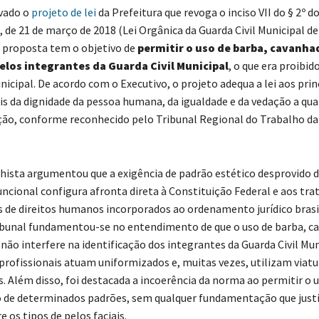
ado o
projeto de lei
da Prefeitura que revoga o inciso VII do § 2º d
3, de 21 de março de 2018 (Lei Orgânica da Guarda Civil Municipal de
A proposta tem o objetivo de
permitir o uso de barba, cavanha
elos integrantes da Guarda Civil Municipal
, o que era proibid
icipal. De acordo com o Executivo, o projeto adequa a lei aos prin
is da dignidade da pessoa humana, da igualdade e da vedação a qu
ção, conforme reconhecido pelo Tribunal Regional do Trabalho da
lhista argumentou que a exigência de padrão estético desprovido 
funcional configura afronta direta à Constituição Federal e aos tra
s de direitos humanos incorporados ao ordenamento jurídico brasil
ibunal fundamentou-se no entendimento de que o uso de barba, c
 não interfere na identificação dos integrantes da Guarda Civil Mu
 profissionais atuam uniformizados e, muitas vezes, utilizam viatu
. Além disso, foi destacada a incoerência da norma ao permitir o 
 de determinados padrões, sem qualquer fundamentação que justi
e os tipos de pelos faciais.