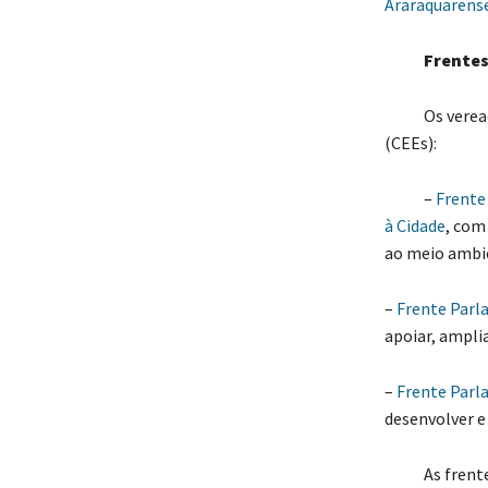
Araraquarense
Frentes p
Os vereadore
(CEEs):
–
Frente
à Cidade
, com
ao meio ambie
–
Frente Parl
apoiar, ampli
–
Frente Parl
desenvolver e
As frentes pa