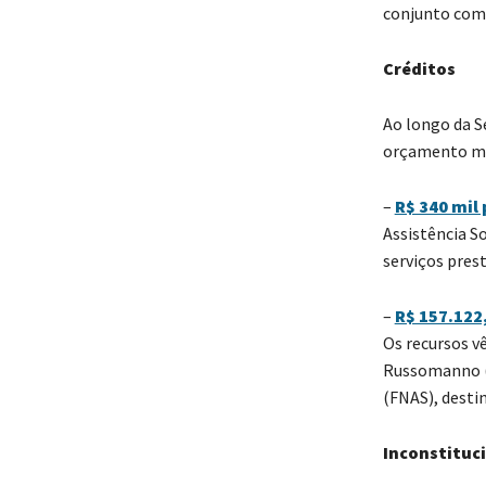
conjunto com 
Créditos
Ao longo da S
orçamento mu
–
R$ 340 mil
Assistência S
serviços prest
–
R$ 157.122,
Os recursos v
Russomanno (R
(FNAS), desti
Inconstituc