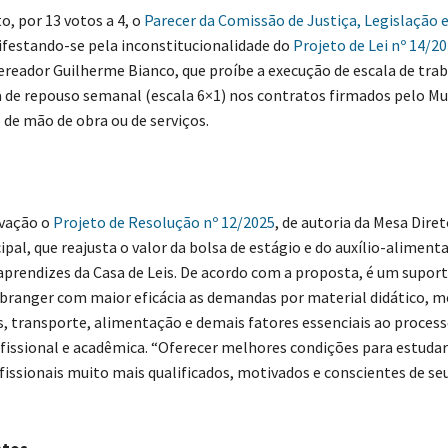
to, por 13 votos a 4, o
Parecer da Comissão de Justiça, Legislação 
festando-se pela inconstitucionalidade do
Projeto de Lei nº 14/2
 vereador Guilherme Bianco, que proíbe a execução de escala de tr
 de repouso semanal (escala 6×1) nos contratos firmados pelo Mu
de mão de obra ou de serviços.
vação o
Projeto de Resolução nº 12/2025
, de autoria da Mesa Diret
pal, que reajusta o valor da bolsa de estágio e do auxílio-aliment
 aprendizes da Casa de Leis. De acordo com a proposta, é um suport
branger com maior eficácia as demandas por material didático, m
 transporte, alimentação e demais fatores essenciais ao process
issional e acadêmica. “Oferecer melhores condições para estudar 
fissionais muito mais qualificados, motivados e conscientes de seu
tos