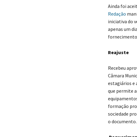
Ainda foi acei
Redação
mani
iniciativa do
apenas um dia
fornecimento 
Reajuste
Recebeu apro
Câmara Munici
estagiários e
que permite a
equipamentos,
formação prof
sociedade pro
o documento.
Requerimen