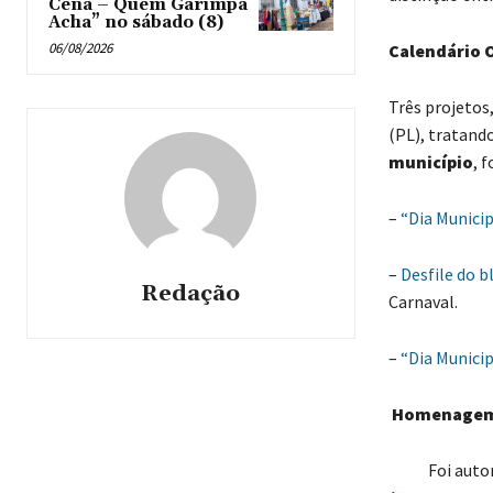
Cena – Quem Garimpa
Acha” no sábado (8)
06/08/2026
Calendário O
Três projetos,
(PL), tratando
município
, 
–
“Dia Municip
–
Desfile do b
Redação
Carnaval.
–
“Dia Municip
Homenage
Foi autoriza