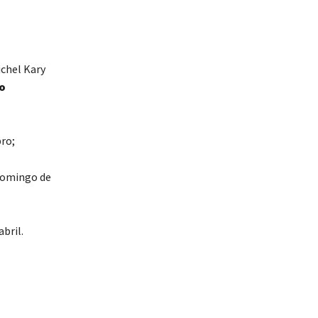
ichel Kary
o
ro;
domingo de
bril.