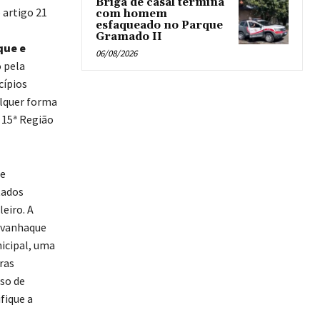
Briga de casal termina
o artigo 21
com homem
esfaqueado no Parque
Gramado II
que e
06/08/2026
o pela
cípios
alquer forma
 15ª Região
de
tados
eiro. A
avanhaque
nicipal, uma
ras
uso de
fique a