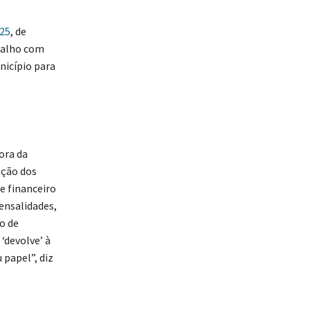
e
025
, de
abalho com
nicípio para
ora da
ação dos
e financeiro
ensalidades,
o de
‘devolve’ à
 papel”, diz