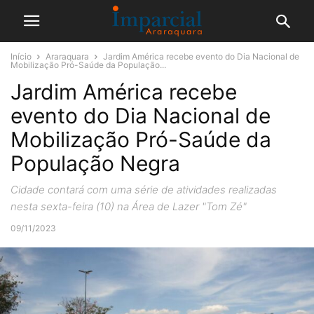
Início
Araraquara
Jardim América recebe evento do Dia Nacional de
Mobilização Pró-Saúde da População...
Jardim América recebe
evento do Dia Nacional de
Mobilização Pró-Saúde da
População Negra
Cidade contará com uma série de atividades realizadas
nesta sexta-feira (10) na Área de Lazer "Tom Zé"
09/11/2023